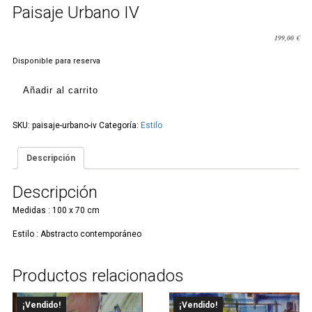
Paisaje Urbano IV
199,00
€
Disponible para reserva
Paisaje
Añadir al carrito
Urbano
IV
cantidad
SKU:
paisaje-urbano-iv
Categoría:
Estilo
Descripción
Descripción
Medidas : 100 x 70 cm
Estilo : Abstracto contemporáneo
Productos relacionados
¡Vendido!
¡Vendido!